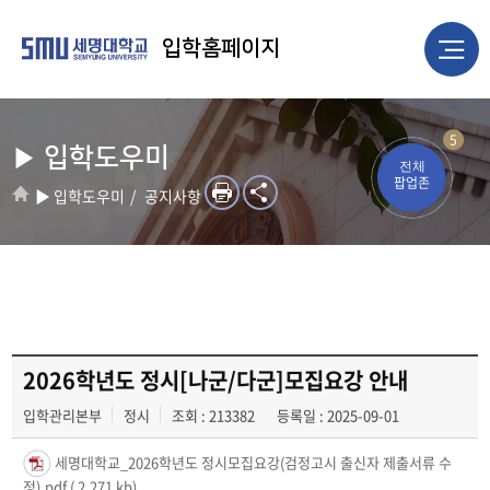
입학홈페이지
5
▶ 입학도우미
전체
팝업존
▶ 입학도우미
공지사항
2026학년도 정시[나군/다군]모집요강 안내
입학관리본부
정시
조회 : 213382
등록일 : 2025-09-01
세명대학교_2026학년도 정시모집요강(검정고시 출신자 제출서류 수
정).pdf
( 2,271 kb)