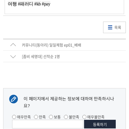
여행
#패러디
#kb
#pay
목록
커뮤니티(동아리) 일일체험 ep01_베배
[좀비 세명대] 선착순 1명
이 페이지에서 제공하는 정보에 대하여 만족하시나
요?
매우만족
만족
보통
불만족
매우불만족