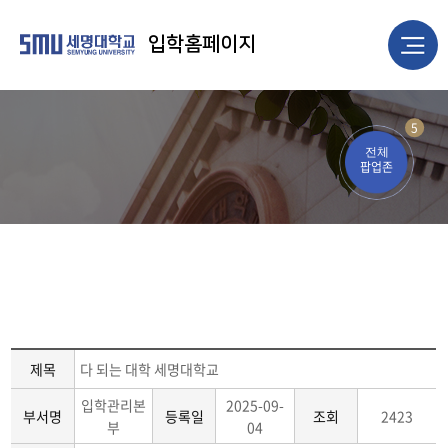
입학홈페이지
5
전체
팝업존
제목
다 되는 대학 세명대학교
입학관리본
2025-09-
부서명
등록일
조회
2423
부
04