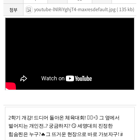
youtube-lNlRiYghjT4-maxresdefault.jpg
( 135 kb)
첨부
2학기 개강! 드디어 돌아온 체육대회! 🏃‍♀️💨 그 옆에서
벌어지는 개인전..? 궁금하지? 😏 세명대의 진정한
힘숨찐은 누구?🔥그 뜨거운 현장으로 바로 가보자구!
#