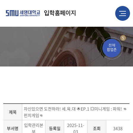
입학홈페이지
5
전체
팝업존
자신있으면 도전하라! 세.육.대 🌟EP.1 💥미니게임 : 파워! 👊
제목
펀치게임👊
입학관리본
2025-11-
부서명
등록일
조회
3438
부
03