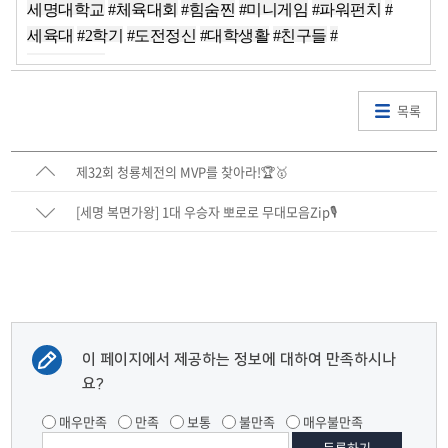
세명대학교
#체육대회
#힘숨찐
#미니게임
#파워펀치
#
세육대
#2학기
#도전정신
#대학생활
#친구들
#
즐거운시
간
목록
제32회 청룡체전의 MVP를 찾아라!🏆🥇
[세명 복면가왕] 1대 우승자 뽀로로 무대모음Zip🎙️
이 페이지에서 제공하는 정보에 대하여 만족하시나
요?
매우만족
만족
보통
불만족
매우불만족