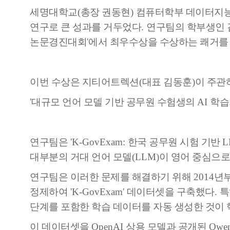
세명대학교
(
총장 권동현
)
컴퓨터학부 데이터지
연구로 큰 성과를 거두었다
.
연구팀의 학부생인 
논문경진대회
'
에서 최우수상을 수상하는 쾌거를
이번 수상은 지티어트렉션
(
대표 김동훈
)
이 주관
'
대규모 언어 모델 기반 공무원 수험생의
AI
학습
연구팀은
'K-GovExam:
한국 공무원 시험 기반
대부분의 거대 언어 모델
(LLM)
이 영어 중심으로
연구팀은 이러한 문제를 해결하기 위해
2014
년
정제하여
'K-GovExam'
데이터셋을 구축했다
.
특
단계를 포함한 학습 데이터를 자동 생성한 것이
이 데이터셋을
OpenAI
상용 모델과 공개된
Qwe