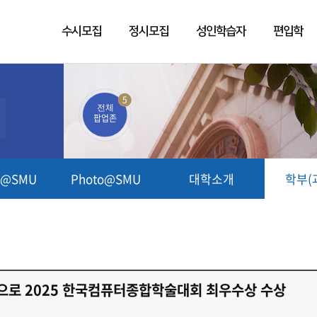
수시모집
정시모집
성인학습자
편입학
5
전체
팝업존
t@SMU
Photo@SMU
대학소개
학부(
'으로 2025 한국컴퓨터종합학술대회 최우수상 수상