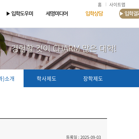
홈
사이트맵
▶ 입학도우미
세명미디어
입학상담
▶ 입학결
경험할 것이 CHARM 많은 대학!
과)소개
학사제도
장학제도
등록일 : 2025-09-03