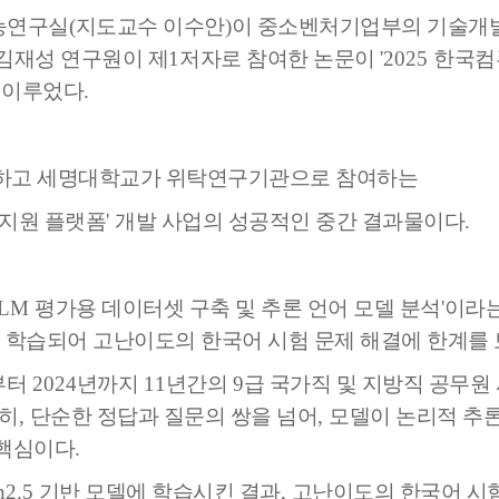
능연구실
(
지도교수 이수안
)
이 중소벤처기업부의 기술개
김재성 연구원이 제
1
저자로 참여한 논문이
'2025
한국컴
 이루었다
.
하고 세명대학교가 위탁연구기관으로 참여하는
지원 플랫폼
'
개발 사업의 성공적인 중간 결과물이다
.
LLM
평가용 데이터셋 구축 및 추론 언어 모델 분석
'
이라는
 학습되어 고난이도의 한국어 시험 문제 해결에 한계를
부터
2024
년까지
11
년간의
9
급 국가직 및 지방직 공무원
히
,
단순한 정답과 질문의 쌍을 넘어
,
모델이 논리적 추론
 핵심이다
.
n2.5
기반 모델에 학습시킨 결과
,
고난이도의 한국어 시