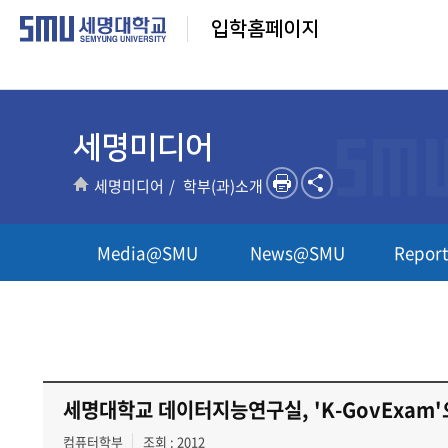
입학홈페이지
세명미디어
세명미디어
학부(과)소개
Media@SMU
News@SMU
Repor
세명대학교 데이터지능연구실, 'K-GovExam
컴퓨터학부
조회 : 2012