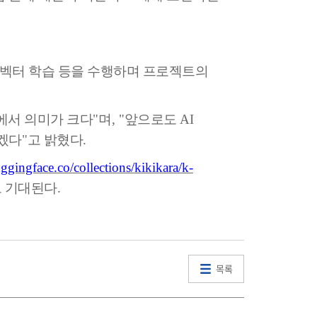
 벡터 학습 등을 수행하며 프로젝트의
에서 의미가 크다
"
며
, "
앞으로도
AI
하겠다
"
고 밝혔다
.
uggingface.co/collections/kikikara/k-
로 기대된다
.
목록