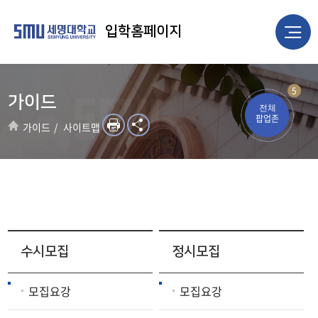
입학홈페이지
5
가이드
전체
팝업존
가이드
사이트맵
수시모집
정시모집
모집요강
모집요강