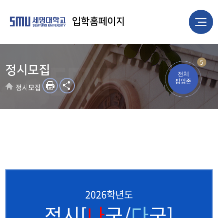
입학홈페이지
5
정시모집
전체
팝업존
정시모집
2026학년도
정시[
나
군/
다
군]