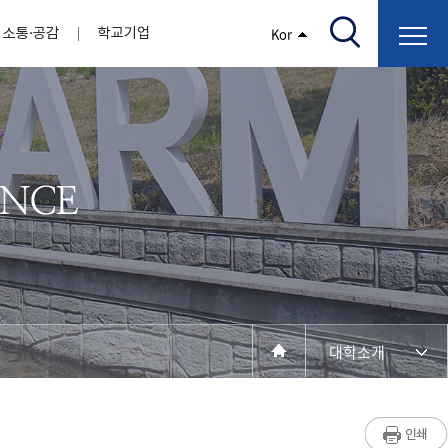
소통·공감
학교기업
Kor
/고지서출력/납부조회)
AI융합대학
부속기관
정보광장(자료실)
보건바이오대학
 기관
AI컴퓨터학부
간호학과
스마트IT학부
작업치료학과
지원
센터
대학일자리플러스센터
정보보호
학술저서발간 지원
장애학생지원센터
채용공고
인권센터
학습역량강화
, 회의록)
전기공학과
임상병리학과
개
소개
원과 친족관계에 있는 교직원 현황
전자공학과
바이오제약산업학부
경비 지원
부설연구소 학술회의 개최 경비 지원
취업진로상담
지원서비스
건축학과
바이오코스메틱학과
학생증발급
입학관리본부
수강신청
국제교류처
취ㆍ창업지원처
장애학생도우미
건설환경공학과
뷰티케어학과
수강신청
찾아오시는길
동물실험윤리위원회
환경에너지학과
바이오식품영양학부
제작학
동일과목전공인정
전기전자공학과
동물보건학과
세빈샵(온라인학생창업몰)
융합학
재수강
재난안전학과
생활체육학과
학생사회봉사
학생위원회
수강포기
학생생활관
보건진료소
예비군연대
보건안전공학과
반려동물산업학과
대학소개
계절학기
한의과대학
교양대학
연계전공
수강신청 장바구니 제도
자율전공학부
성인학습자학과
세명소개
라디오CM
출석/시험
라이프복지상담학과
저널리즘연구소
시험
건강생활학과
입학/취업