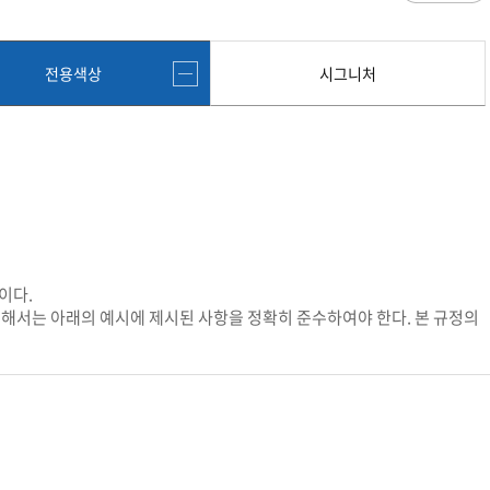
과
저널리즘연구소 소개
수업시간/결석계
심역량
구성원소개
전자출결
대학/대학원
스템공학
연구 및 자료실
강의건물 약자표시
전용색상
시그니처
공
출판물
성적
특별학점
학사지원
편의시설
교목/교화/교가
세명대 UI
대학현황
성적열람 및 정정,성적인정
편의점
상징물
심볼마크
교직원현황
대학생활
유급
학생식당
교가
로고타입
학생현황
학사경고
학생휴게실
전용색상
시설현황
연구/산학
학년/학기 재이수
서점
시그니처
요람집
마이크로디그리
학·석사연계과정
우편취급국
세명 캐릭터
기관/시설
마이크로디그리 안내
복사실
업무추진비 집행내역
등록금심의위원회
학적변동(휴학·복학·제적·재입학)
졸업(수료)
이다.
웰니스센터
력센터
기술사업화센터
중소기업산학협력센터
SMU Story
등록금심의위원회
휴학
졸업
위해서는 아래의 예시에 제시된 사항을 정확히 준수하여야 한다. 본 규정의
65번가
등록금심의위원회 회의록
상시험센터(SMCTC)
ANCHOR사업단
복학
졸업연기
소통·공감
단양군어린이급식관리지원센터
자퇴
조기졸업
러스사업추진단
단양군농촌활성화지원센터
제적
졸업논문
, 금) 이용 안내
학교기업
재입학
학년별 수료학점
증제
홈페이지가이드
획 체계
교육 체계도
특성화 체계도