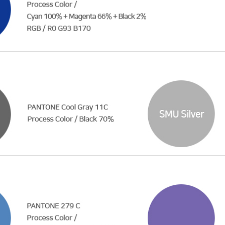
부속제천한방병원
부속충주한방병원
교환학생
교양교육 체계도
전공 체계도
비교과 
해외어학연수
장학제도
장학금신청ㆍ지급
장학캘린
국외인턴십
기관
교수노동조합
내
자기설계 해외배낭연수
캠퍼스투어
오시는길
통학버스 안내
통학버스 운행안내
통학버스 출발장소
대학생 병무행정(군입영)
전역 후 복학
서발급
대
예비군연대소개
전입신청안내
교육훈
실
TC)
ROTC란
학군단소개
uidance
전과/복수(부)·학생설계
학생설계전공 사례
ROTC제도란?
지휘관 소개
 안내 프
Q&A
제도의 특징
업무담당자 소개
임관식
학습활동
소대장 생활
봉사활동
후보생 및 임관 후 혜택
예도
교내교육 및 입영훈련
체육활동