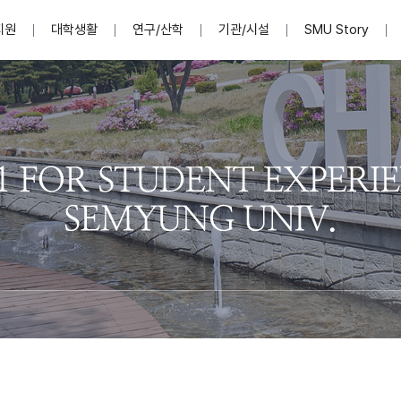
지원
대학생활
연구/산학
기관/시설
SMU Story
안내영상
단
표
MU
설립자발자취
입학홈페이지
인문예술대학
산학협력단 소개
이사장인사말
입학정보통합시스템(합격조회
연구지원
사회과학대학
지식재산권
법인소개
미디어콘텐츠창작학과
경찰학과
자매회사 및
외국어학부
행정학과
임원현황
지원
처
일반ㆍ경영행정복지대학원
학생상담/심리
교내학술연구비 지원
교육혁신·학생성공본부
일반공지
장학 및 학사안내
권익보호
국제학술지 논문게재 
대학혁신사업단
저널리즘대학원
사회봉사지원
입찰공고
아트앤산업디자인학과
법학과
이사회(개최
센터 및 조직소
실내디자인학과
부동산지적학과
학교법인 임
국제학술회의 참가경비 지원
교원(강사,겸임교원포함)채용정보
학술대회 참가
행사안내
규정집
시각·영상디자인학과
소방방재학과
onal
아
교직과정안내
교무연구처
기획실
학생처
연계전공
사무처
주요업무
패션디자인학과
경영학과
실
교직교육 목적 및 교육목표
연계전공안내
인사말
역대총장
봉사단운영
세명대학교 연구윤리
산학협력단
생명윤리위원회
공연예술학과
회계세무금융학과
이수안내
e-Book디자인ㆍ
제8,9대 총장 이용걸
영화웹툰애니메이션학과
글로벌물류학과
포츠 아카데
원처
취·창업지원처 소개
학생종합경력시스템
교직과목 해설
정밀의료인공지능
제6,7대 총장 김유성
미디어문화학부
호텔경영학과
업단
U
대학축제
학생자치기구
학생커뮤니티
신청서 다운로드
화장품생명융합학
학술정보원
학생활동
캠퍼스풍경
평생교육원
편집방송국
제5대 총장 김광림
관광경영학과
총학생회
천연물소재융합학
제4대 총장 염재선
항공서비스학과
eLap 다이
공자학원
총대의원회
제약바이오융합학
제3대 총장 권영우
광고홍보학과
MU
세명소식지
홍보동영상
홍보포스터
커뮤니티 연합회
AI천연물개발
초대학장 제1,2대 총장 김엽
사회복지학과
소
AI천연물콘텐츠
dLap 또
인문사회과학연구소
한의학연구소
상담심리학과