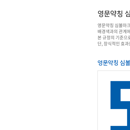
영문약칭 심
영문약칭 심볼마크
배경색과의 관계에서
본 규정의 기준으
단, 장식적인 효과
영문약칭 심