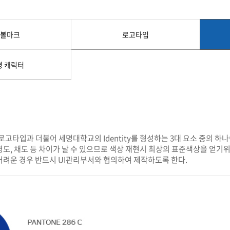
첨단바이오융합학
밥
인문사회과학연구소 소개
한의학연구소 소개
장
온라인접수시스템
건학이념
세명인재상
인재상과 5대핵
AI융합전공
연구소 조직
연구소 조직
스마트이차전지시
학술·연구활동 실적
학술·연구활동 실적
일반ㆍ경영행정복지대학원
저널리즘대학원
볼마크
로고타입
센서반도체융합전
논문집
논문집 검색
진대회
학생생활관
온라인접수시스템
보건진료소
체육시설
Why SMU
세명대 History
대학연혁
공지사항 및 자료실
원
명 캐릭터
2020년대
연구소소개
2010년대
연구소 조직
2000년대
학술·연구활동 실적
1990년대
논문집 검색
국내대학 학점교류
전과ㆍ복수(부)전공
1980년대
전과
예결산공고(감사보고)
적립금운용현황
산하기관
복수(부)전공
로고타입과 더불어 세명대학교의 Identity를 형성하는 3대 요소 중의 하나
산학협력단
세명창업보육센터
지역협
예산공고
도, 채도 등 차이가 날 수 있으므로 색상 재현시 최상의 표준색상을 얻기
결산공고
도심관광활성화센터
화장품·건강기능식품 임
어려운 경우 반드시 UI관리부서와 협의하여 제작하도록 한다.
대학평의원회
기금운용심의회
제천시어린이·사회복지급식관리지원센터
대학평의원회
기금운용심의회
제천시농촌협약지원센터
제천시농촌활력플
통학증(월 정기권) 이용 안내
통학버스 편도(월
대학평의원회 회의록
기금운용심의회 회의록
제천시탄소중립지원센터
학적부사항정정
교육과정
CHARM인
국내외 교류현황
해외프로그램
기본방향
비전 및 전략설정과정
발전계