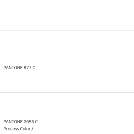
교육체계
더
국가장학금·학자금대출
국외여행/유학
병무관련사이트
련안내
훈련연기/보류안내
훈련장 안내
지원안내
공지사항
전공 관련
진로 컨설팅 우수사례
지원/선발절차
모집일정
전공·진로 안내영상
선발방법
선발요소/배점
지원자격
세부선발방법