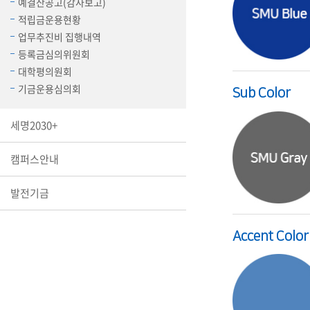
예결산공고(감사보고)
장학안내
적립금운용현황
업무추진비 집행내역
기타 교내
등록금심의위원회
캠퍼스안
학칙규정
대학평의원회
기금운용심의회
Sub Color
병무행정
제ㆍ증명
세명2030+
발전기금
예비군연
캠퍼스안내
학사자료
학군단(RO
발전기금
Career G
(전공·진로
Accent Color
로그램)