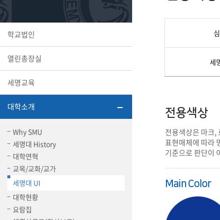
또꼬마김
학생복지
민송백일
세명교육
대학원
심
학교법인
시설이용
해카톤 경
대학소개
열린총장실
평생교육
세
세명교육
대학소개
전용색상
산학협력 
Why SMU
전용색상은 마크, 
표현매체에 따라 명
세명대 History
기준으로 판단이 
대학연혁
교목/교화/교가
통학버스
세명대 UI
Main Color
대학현황
국제교류
요람집
세명2030+
부속병원