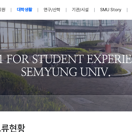
지원
대학생활
연구/산학
기관/시설
SMU Story
안내영상
단
표
MU
설립자발자취
입학홈페이지
인문예술대학
산학협력단 소개
이사장인사말
입학정보통합시스템(합격조회
연구지원
사회과학대학
지식재산권
법인소개
미디어콘텐츠창작학과
경찰학과
자매회사 및
외국어학부
행정학과
임원현황
지원
처
일반ㆍ경영행정복지대학원
학생상담/심리
교내학술연구비 지원
교육혁신·학생성공본부
일반공지
장학 및 학사안내
권익보호
국제학술지 논문게재 
대학혁신사업단
저널리즘대학원
사회봉사지원
입찰공고
아트앤산업디자인학과
법학과
이사회(개최
센터 및 조직소
실내디자인학과
부동산지적학과
학교법인 임
국제학술회의 참가경비 지원
교원(강사,겸임교원포함)채용정보
학술대회 참가
행사안내
규정집
시각·영상디자인학과
소방방재학과
onal
아
교직과정안내
교무연구처
기획실
학생처
연계전공
사무처
주요업무
패션디자인학과
경영학과
실
교직교육 목적 및 교육목표
연계전공안내
인사말
역대총장
봉사단운영
세명대학교 연구윤리
산학협력단
생명윤리위원회
공연예술학과
회계세무금융학과
이수안내
e-Book디자인ㆍ
제8,9대 총장 이용걸
영화웹툰애니메이션학과
글로벌물류학과
포츠 아카데
원처
취·창업지원처 소개
학생종합경력시스템
교직과목 해설
정밀의료인공지능
제6,7대 총장 김유성
미디어문화학부
호텔경영학과
업단
U
대학축제
학생자치기구
학생커뮤니티
신청서 다운로드
화장품생명융합학
학술정보원
학생활동
캠퍼스풍경
평생교육원
편집방송국
제5대 총장 김광림
관광경영학과
총학생회
천연물소재융합학
제4대 총장 염재선
항공서비스학과
eLap 다이
공자학원
총대의원회
제약바이오융합학
제3대 총장 권영우
광고홍보학과
MU
세명소식지
홍보동영상
홍보포스터
커뮤니티 연합회
AI천연물개발
초대학장 제1,2대 총장 김엽
사회복지학과
소
교류현황
AI천연물콘텐츠
dLap 또
인문사회과학연구소
한의학연구소
상담심리학과