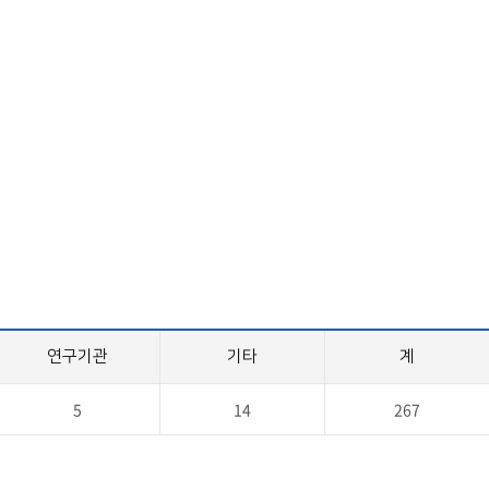
교육체계
더
국가장학금·학자금대출
국외여행/유학
병무관련사이트
련안내
훈련연기/보류안내
훈련장 안내
지원안내
공지사항
전공 관련
진로 컨설팅 우수사례
지원/선발절차
연구기관
기타
계
모집일정
전공·진로 안내영상
선발방법
5
14
267
선발요소/배점
지원자격
세부선발방법