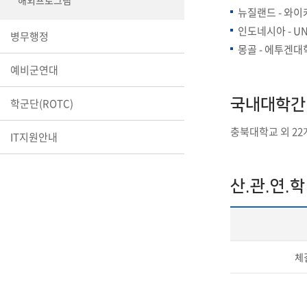
해외프로그램
뉴질랜드 - 와
장학안내
인도네시아 - U
병무행정
기타 교내
몽골 - 에투겐대
캠퍼스안
학칙규정
예비군연대
병무행정
학군단(ROTC)
국내대학간 
제ㆍ증명
충북대학교 외 22
발전기금
IT지원안내
예비군연
학사자료
산.관.연.학
학군단(RO
Career G
(전공·진로
로그램)
체