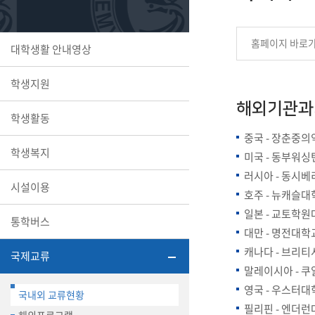
또꼬마김
학생복지
민송백일
세명교육
홈페이지 바로
대학생활 안내영상
대학원
시설이용
해카톤 경
대학소개
학생지원
평생교육
해외기관과의
학생활동
중국 - 장춘중의
학생복지
미국 - 동부워싱
러시아 - 동시베
산학협력 
시설이용
호주 - 뉴캐슬대
일본 - 교토학원
통학버스
대만 - 명전대학
통학버스
캐나다 - 브리
국제교류
말레이시아 - 쿠
영국 - 우스터대
국제교류
국내외 교류현황
세명2030+
필리핀 - 엔더런
부속병원