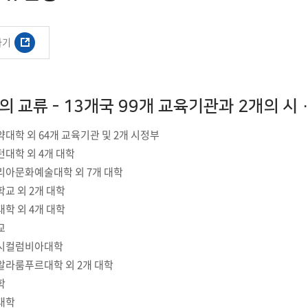
첨단바이오융합학
밥
인문사회과학연구소 소개
한의학연구소 소개
장
온라인접수시스템
건학이념
세명인재상
인재상과 5대핵
AI융합전공
연구소 조직
연구소 조직
스마트이차전지시
가기
학술·연구활동 실적
학술·연구활동 실적
센서반도체융합전
논문집
논문집 검색
진대회
일반ㆍ경영행정복지대학원
저널리즘대학원
학생생활관
온라인접수시스템
보건진료소
체육시설
Why SMU
세명대 History
대학연혁
공지사항 및 자료실
2020년대
연구소소개
원
2010년대
 교류 - 13개국 99개 교육기관과 2개의 시
연구소 조직
2000년대
학술·연구활동 실적
약대학 외 64개 교육기관 및 2개 시정부
1990년대
논문집 검색
국내대학 학점교류
전과ㆍ복수(부)전공
턴대학 외 4개 대학
1980년대
전과
리아문화예술대학 외 7개 대학
예결산공고(감사보고)
적립금운용현황
산하기관
복수(부)전공
산학협력단
세명창업보육센터
지역협
예산공고
학교 외 2개 대학
결산공고
도심관광활성화센터
화장품·건강기능식품 임
대학 외 4개 대학
대학평의원회
기금운용심의회
제천시어린이·사회복지급식관리지원센터
교
대학평의원회
기금운용심의회
티시컬럼비아대학
제천시농촌협약지원센터
제천시농촌활력플
통학증(월 정기권) 이용 안내
통학버스 편도(월
대학평의원회 회의록
기금운용심의회 회의록
알라룸푸르대학 외 2개 대학
제천시탄소중립지원센터
학
학적부사항정정
교육과정
CHARM인
국내외 교류현황
해외프로그램
대학
기본방향
비전 및 전략설정과정
발전계