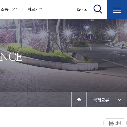
소통·공감
학교기업
Kor
/고지서출력/납부조회)
AI융합대학
부속기관
정보광장(자료실)
보건바이오대학
 기관
AI컴퓨터학부
간호학과
스마트IT학부
작업치료학과
지원
센터
대학일자리플러스센터
정보보호
학술저서발간 지원
장애학생지원센터
채용공고
인권센터
학습역량강화
, 회의록)
전기공학과
임상병리학과
개
소개
원과 친족관계에 있는 교직원 현황
전자공학과
바이오제약산업학부
경비 지원
부설연구소 학술회의 개최 경비 지원
취업진로상담
지원서비스
건축학과
바이오코스메틱학과
학생증발급
입학관리본부
수강신청
국제교류처
취ㆍ창업지원처
장애학생도우미
건설환경공학과
뷰티케어학과
수강신청
찾아오시는길
동물실험윤리위원회
환경에너지학과
바이오식품영양학부
제작학
동일과목전공인정
전기전자공학과
동물보건학과
세빈샵(온라인학생창업몰)
융합학
재수강
재난안전학과
생활체육학과
학생사회봉사
학생위원회
수강포기
학생생활관
보건진료소
예비군연대
보건안전공학과
반려동물산업학과
국제교류
계절학기
한의과대학
교양대학
연계전공
수강신청 장바구니 제도
자율전공학부
세명소개
라디오CM
출석/시험
성인학습자학과
저널리즘연구소
시험
라이프복지상담학과
입학/취업