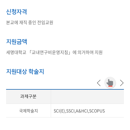
신청자격
본교에 재직 중인 전임교원
지원금액
세명대학교 「교내연구비운영지침」에 의거하여 지원
지원대상 학술지
과제구분
지
국제학술지
SCI(E),SSCI,A&HCI,SCOPUS