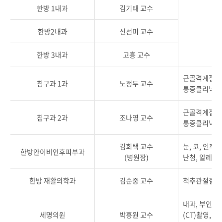
한방 1내과
김기태 교수
중
한방2내과
신선미 교수
중
한방 3내과
고흥 교수
근골격계질환,
침구과 1과
노정두 교수
통증클리닉,
근골격계질환,
침구과 2과
조나영 교수
통증클리닉,
김희택 교수
눈, 코, 인후
한방안이비인후피부과
(병원장)
난청, 알레르
한방 재활의학과
김순중 교수
척추관절질환,
내과, 부인과
세명의원
박흥원 교수
(CT)촬영,