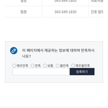
팀장
043-649-1805
의료지원 업
팀장
043-649-1830
간호 업무 
이 페이지에서 제공하는 정보에 대하여 만족하시
나요?
매우만족
만족
보통
불만족
매우불만족