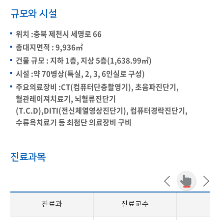
규모와 시설
위치 :충북 제천시 세명로 66
총대지면적 : 9,936㎡
건물 규모 : 지하 1층, 지상 5층(1,638.99㎡)
시설 :약 70병상(특실, 2, 3, 6인실로 구성)
주요의료장비 :CT(컴퓨터단층촬영기), 초음파진단기,
혈관레이져치료기, 뇌혈류진단기
(T.C.D),DITI(전신체열영상진단기), 컴퓨터경락진단기,
수류욕치료기 등 최첨단 의료장비 구비
진료과목
진료과
진료교수