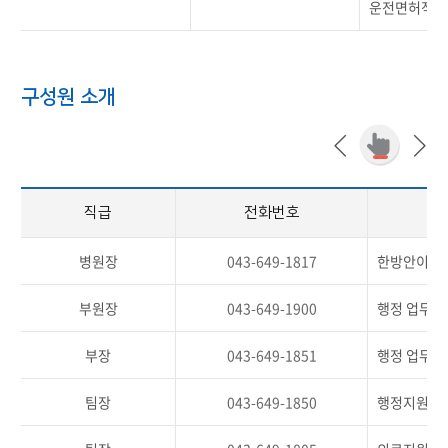
운전면허적성
구성원 소개
직급
전화번호
병원장
043-649-1817
한방안이비
부원장
043-649-1900
행정 업무 
부장
043-649-1851
행정 업무 
팀장
043-649-1850
행정지원업