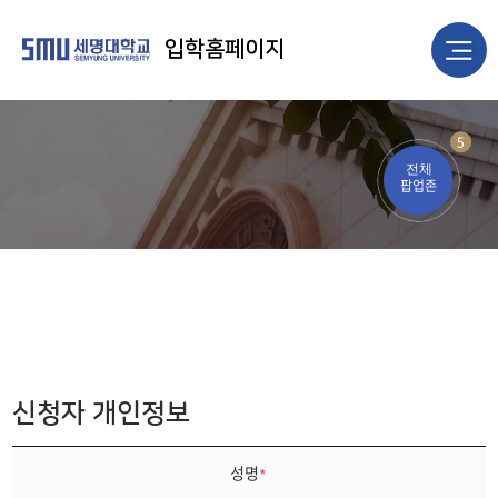
입학홈페이지
5
전체
팝업존
신청자 개인정보
성명
*