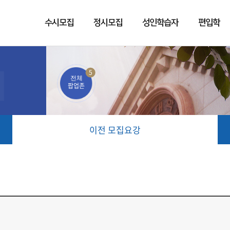
수시모집
정시모집
성인학습자
편입학
5
전체
팝업존
이전 모집요강