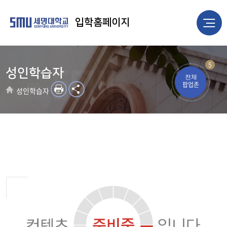
입학홈페이지
5
성인학습자
전체
팝업존
성인학습자