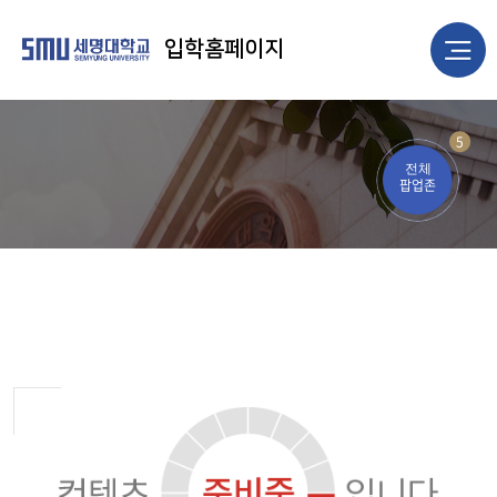
입학홈페이지
5
전체
팝업존