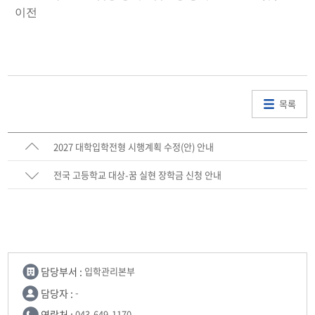
이전
목록
2027 대학입학전형 시행계획 수정(안) 안내
전국 고등학교 대상-꿈 실현 장학금 신청 안내
담당부서 :
입학관리본부
담당자 :
-
연락처 :
043-649-1170