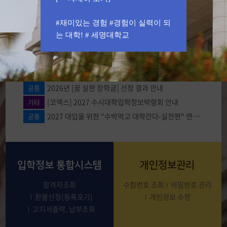
공지사항
자료실
SMU미디어
#재미있는 경험 #경험이 실력이 되
는 대학! # 세명대학교
2027 수시모집 대비 "파이널 특강" 안내
수시
2027학년도 성인학습자전형 모집요강 및 원서접수 안내
기타
[이벤트] 월간 세명-7월 퀴즈
공통
2026 수시 및 정시모집 입
2026년 [꿈 실현 장학금] 선정 결과 안내
공통
시결과 안내
[코엑스] 2027 수시대학입학정보박람회 안내
기타
2027 대입을 위한 "수박먹고 대학간다-실전편" 연수...
공통
평균 및 70% 성적, 예비최저 등 안내
입학정보 통합시스템
개인정보관리
[☞ 바로가기]
합격자조회
수험번호 조회
비밀번호 관리
환불신청(등록포기)
개인정보 수정
고지서출력, 납부조회