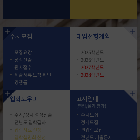
2028 대입전형 시행계획
(안) 안내
수시모집
대입전형계획
2028학년도 대학입학전형 시행계
모집요강
2025학년도
획(안) 안내
성적산출
2026학년도
원서접수
2027학년도
[☞ 자세히 보기]
제출서류 도착 확인
2028학년도
경쟁률
2027 신입생 성인학습자전
입학도우미
고사안내
형 모집요강 및 원서접수 안
(면접/실기 평가)
내
수시/정시 성적산출
수시모집
전년도 입학결과
정시모집
입학자료 신청
편입학모집
입학설명회 신청
전년도 기출문제