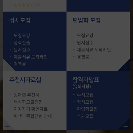
입학상담 Q&A
[☞ 자세히 보기]
정시모집
편입학 모집
모집요강
모집요강
성적산출
원서접수
원서접수
제출서류 도착확인
2027 수시모집 성적산출
제출서류 도착확인
경쟁률
서비스 안내
경쟁률
추천서자료실
합격자발표
(유의사항)
2027학년도 수시모집 성적산출 서
농어촌 추천서
수시모집
비스 안내
특성화고교전형
정시모집
지원자격 확인자료
편입학모집
[☞ 자세히 보기]
학생부종합전형 안내
추가모집