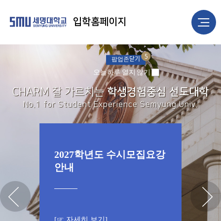
입학홈페이지
5
닫기
팝업존
오늘하루 열지 않기
CHARM 잘 가르치는
학생경험중심 선도대학
No.1 for Student Experience Semyung Univ.
2027학년도 수시모집요강
안내
[☞ 자세히 보기]