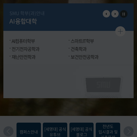
SMU 학부(과)안내
AI융합대학
AI컴퓨터학부
스마트IT학부
전기전자공학과
건축학과
재난안전학과
보건안전공학과
[편입
전년도
[세명대] 공식
[세명대] 공식
한의
캠퍼스안내
입시결과 및
유튜브
블로그
필기고사